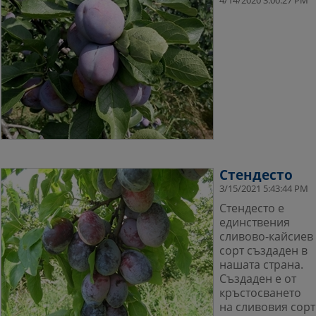
4/14/2020 3:00:27 PM
Стендесто
3/15/2021 5:43:44 PM
Стендесто е
единствения
сливово-кайсиев
сорт създаден в
нашата страна.
Създаден е от
кръстосването
на сливовия сорт