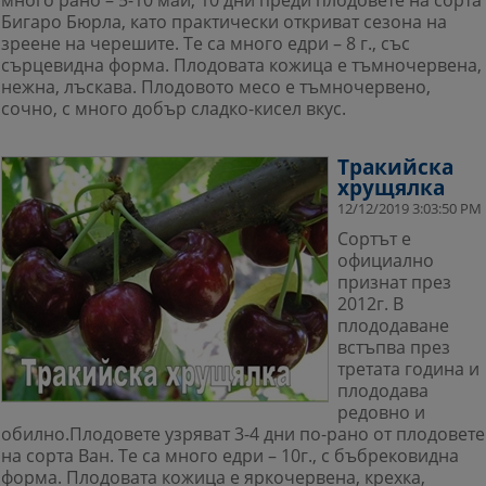
много рано – 5-10 май, 10 дни преди плодовете на сорта
Бигаро Бюрла, като практически откриват сезона на
зреене на черешите. Те са много едри – 8 г., със
сърцевидна форма. Плодовата кожица е тъмночервена,
нежна, лъскава. Плодовото месо е тъмночервено,
сочно, с много добър сладко-кисел вкус.
Тракийска
хрущялка
12/12/2019 3:03:50 PM
Сортът е
официално
признат през
2012г. В
плододаване
встъпва през
третата година и
плододава
редовно и
обилно.Плодовете узряват 3-4 дни по-рано от плодовете
на сорта Ван. Те са много едри – 10г., с бъбрековидна
форма. Плодовата кожица е яркочервена, крехка,