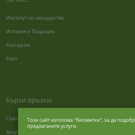
Институт по овощарство
История и Традиции
Разсадник
Екип
Бързи връзки:
Съвети за отглеждане
Този сайт използва "бисквитки", за да подоб
предлаганите услуги.
Асортимент