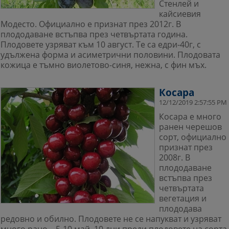
Стенлей и
кайсиевия
Модесто. Официално е признат през 2012г. В
плододаване встъпва през четвъртата година.
Плодовете узряват към 10 август. Те са едри-40г, с
удължена форма и асиметрични половини. Плодовата
кожица е тъмно виолетово-синя, нежна, с фин мъх.
Косара
12/12/2019 2:57:55 PM
Косара е много
ранен черешов
сорт, официално
признат през
2008г. В
плододаване
встъпва през
четвъртата
вегетация и
плододава
редовно и обилно. Плодовете не се напукват и узряват