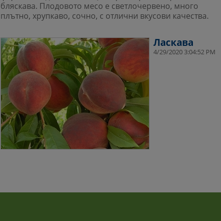
бляскава. Плодовото месо е светлочервено, много
плътно, хрупкаво, сочно, с отлични вкусови качества.
Ласкава
4/29/2020 3:04:52 PM