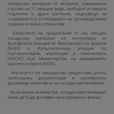
посадъчен материал от актуални, съвременни
сортове на 11 овощни вида, свободни от вируси
подложки и други растения, подходящи за
създаването и отглеждането на производствени
градини и лични стопанства.
Качеството на предлагания от нас овощен
посадъчен материал се контролира от
Българската агенция по безопасност на храните
(БАБХ) и Изпълнителната агенция по
сортоизпитване, апробация и семеконтрол
(ИАСАС) към Министерство на земеделието,
храните и горите (МЗХГ).
Институтът по овощарство предоставя цялата
необходима документация и сертификати,
доказващи качеството на посадъчния материал.
За по-малки количества, посадъчният материал
може да бъде доставен чрез куриерска фирма.