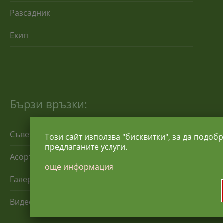
Разсадник
Екип
Бързи връзки:
Съвети за отглеждане
Този сайт използва "бисквитки", за да подоб
предлаганите услуги.
Асортимент
още информация
Галерия
Видео