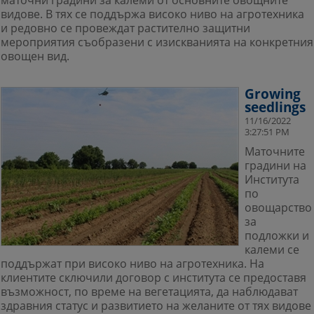
маточни градини за калеми от основните овощните
видове. В тях се поддържа високо ниво на агротехника
и редовно се провеждат растително защитни
мероприятия съобразени с изискванията на конкретния
овощен вид.
Growing
seedlings
11/16/2022
3:27:51 PM
Маточните
градини на
Института
по
овощарство
за
подложки и
калеми се
поддържат при високо ниво на агротехника. На
клиентите сключили договор с института се предоставя
възможност, по време на вегетацията, да наблюдават
здравния статус и развитието на желаните от тях видове