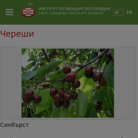
Череши
Санбърст