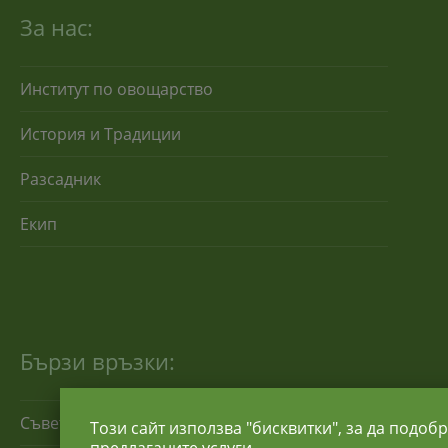
За нас:
Институт по овощарство
История и Традиции
Разсадник
Екип
Бързи връзки:
Съвети за отглеждане
Този сайт използва "бисквитки", за да подоб