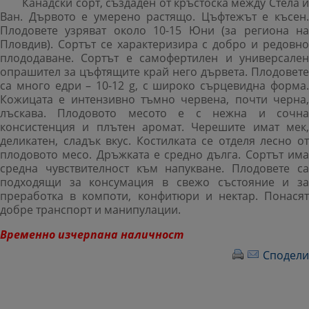
Канадски сорт, създаден от кръстоска между Стела и
Ван. Дървото е умерено растящо. Цъфтежът е късен.
Плодовете узряват около 10-15 Юни (за региона на
Пловдив). Сортът се характеризира с добро и редовно
плододаване. Сортът е самофертилен и универсален
опрашител за цъфтящите край него дървета. Плодовете
са много едри – 10-12 g, с широко сърцевидна форма.
Кожицата е интензивно тъмно червена, почти черна,
лъскава. Плодовото месото е с нежна и сочна
консистенция и плътен аромат. Черешите имат мек,
деликатен, сладък вкус. Костилката се отделя лесно от
плодовото месо. Дръжката е средно дълга. Сортът има
средна чувствителност към напукване.
Плодовете с
подходящи за консумация в свежо състояние и за
преработка в компоти, конфитюри и нектар. Понасят
добре транспорт и манипулации.
Временно изчерпана наличност
Сподели