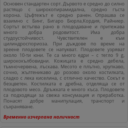
Основен стандартен сорт.
Дървото е средно до силно
растящо с широкопирамидална, средно гъста
корона. Цъфтежът е средно ранен. Опрашва се
взаимно с Бинг,
Бигаро Бюрла,Кордия, Райниер.
Сортът встъпва рано в плододаване и притежава
много добра
родовитост. Има добра
студоустойчивост. Чувствителен е към
цилиндроспориоза. При дъждове по време на
зреене плодовете се
напукват.
Плодовете узряват
около 10-ти юни. Те са много
едри – с тегло 9 g,
ширококълбовидни. Кожицата е
средно дебела,
тъмночервена, лъскава. Месото е плътно, хрупкаво,
сочно, жълтеникаво до розово около костилката,
сладко с лека киселина, с отлично качество.
Сокът е
безцветен. Костилката е дребна, отделяща
се от
плодовото месо. Дръжката е много къса. Плодовете
са подходящи за свежа консумация и преработка.
Понасят
добре манипулация, транспорт и
съхраняване.
Временно изчерпана наличност