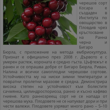
черешов сорт
Косара е
създаден в
Института по
овощарство в
Пловдив чрез
кръс
тосване
на Ранна
черна и
Бигаро
Бюрла, с приложение на метода ембриокултура.
Признат е официално през 2008 г. Дървото е с
умерен растеж, короната е средно гъста. Цъфтежът е
ранен и се опрашва добре от Бигаро Бюрла, Риван,
Налина и всички самоплодни черешови сортове.
Устойчивостта му на ниски зимни температури и
повратни пролетни мразове е средна. Демонстрира
висока степен на устойчивост към болестите
сачмянка, цилиндроспориоза, ранно и късно кафяво
гниене. Като раннозреещ сорт не се напада от
черешова муха. Плодовете не се напукват дори и при
чести валежи. Плодовете узряват много рано – 5–10