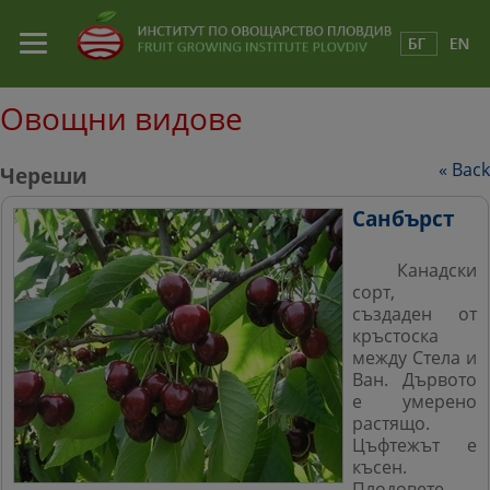
Овощни видове
Back
Череши
Санбърст
Канадски
сорт,
създаден от
кръстоска
между Стела и
Ван. Дървото
е умерено
растящо.
Цъфтежът е
късен.
Плодовете