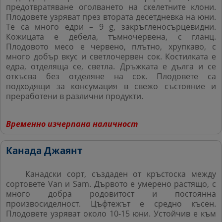
предотвратяване оголването на скелетните клони.
Плодовете узряват през втората десетдневка на
юни.
Те са много едри – 9 g, закръгленосърцевидни.
Кожицата е дебела, тъмночервена, с гланц.
Плодовото
месо е червено, плътно, хрупкаво, с
много добър вкус
и светлочервен сок. Костилката е
едра, отделяща се, светла. Дръжката е дълга и се
откъсва без отделяне
на сок. Плодовете са
подходящи за консумация в свежо
състояние и
преработени в различни продукти.
Временно изчерпана наличност
Канада Джаянт
Канадски сорт, създаден от кръстоска между
сортовете Van и Sam. Дървото е умерено растящо, с
много добра родовитост и постоянна
произвосиделност. Цъфтежът е средно късен.
Плодовете узряват около 10-15 юни. Устойчив е към