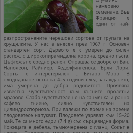
случайно
намерено
семеначе. Във
Франция е
един от най-
разпространените черешови сортове от групата на
хрущялките. У нас е внесен през 1967 г. Основен
стандартен сорт. Дървото е с умерен до силен
растеж, с широкопирамидална корона, средно гъста.
Цъфтежът е средно ранен. Опрашва се добре от Ван,
Наполеон, Райниер, Хеделфингенска, Ърли Лори.
Сортът е интерстерилен с Бигаро Моро. В
плододаване встъпва 4–5 години след засаждането,
има умерена до добра родовитост. Проявява
известна чувствителност към късните пролетни
мразове. Слабо чувствителен е на сачмянка и ранно
кафяво гниене, силно чувствителен на
цилиндроспориоза. При валежи по време на зреене
плодоветесе напукват. Плодовете узряват към 15–20
май. Те са много едри (7.4 g) със сърцевидна форма.
Кожицата е дебела, тъмночервена с гланц. Сокът е