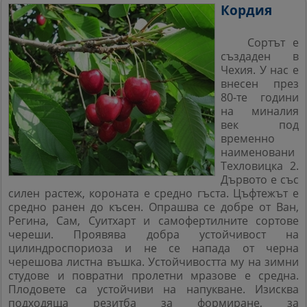
Кордия
Сортът е
създаден в
Чехия. У нас е
внесен през
80
-
те години
на миналия
век под
временно
наименовани
Техловицка 2.
Дървото е със
силен растеж, короната е средно гъста. Цъфтежът е
средно ранен до късен. Опрашва се
добре от Ван,
Регина, Сам, Суитхарт и самофертилните сортове
череши.
Проявява добра устойчивост
на
цилиндроспориоза и не се напада от черна
черешова листна въшка.
Устойчивостта му на зимни
студове и повратни пролетни мразове е средна.
Плодовете са устойчиви на напукване. Изисква
подходяща
резитба за формиране, за