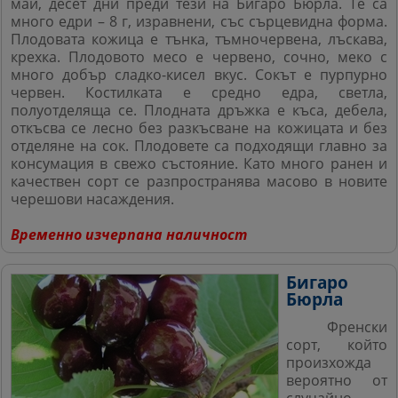
май, десет дни преди тези на Бигаро Бюрла. Те са
много едри – 8 г, изравнени, със сърцевидна форма.
Плодовата кожица е тънка, тъмночервена, лъскава,
крехка. Плодовото месо е червено, сочно, меко с
много добър сладко-кисел вкус. Сокът е пурпурно
червен. Костилката е средно едра, светла,
полуотделяща се. Плодната дръжка е къса, дебела,
откъсва се лесно без разкъсване на кожицата и без
отделяне на сок. Плодовете са подходящи главно за
консумация в свежо състояние. Като много ранен и
качествен сорт се разпространява масово в новите
черешови насаждения.
Временно изчерпана наличност
Бигаро
Бюрла
Френски
сорт, който
произхожда
вероятно от