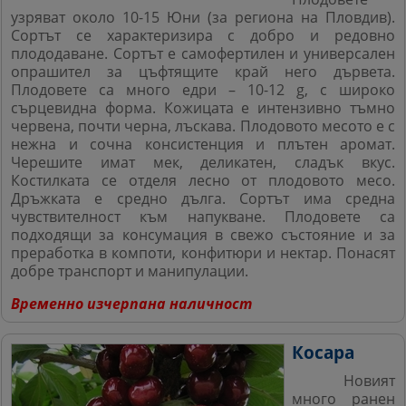
узряват около 10-15 Юни (за региона на Пловдив).
Сортът се характеризира с добро и редовно
плододаване. Сортът е самофертилен и универсален
опрашител за цъфтящите край него дървета.
Плодовете са много едри – 10-12 g, с широко
сърцевидна форма. Кожицата е интензивно тъмно
червена, почти черна, лъскава. Плодовото месото е с
нежна и сочна консистенция и плътен аромат.
Черешите имат мек, деликатен, сладък вкус.
Костилката се отделя лесно от плодовото месо.
Дръжката е средно дълга. Сортът има средна
чувствителност към напукване.
Плодовете са
подходящи за консумация в свежо състояние и за
преработка в компоти, конфитюри и нектар. Понасят
добре транспорт и манипулации.
Временно изчерпана наличност
Косара
Новият
много ранен