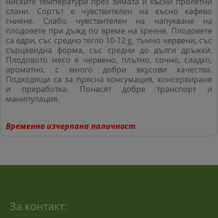
ниските температури през зимата и късни пролетни
слани. Сортът е чувствителен на късно кафяво
гниене. Слабо чувствителен на напукване на
плодовете при дъжд по време на зреене. Плодовете
са едри, със средно тегло 10-12
g
, тъмно червени, със
сърцевидна форма, със средни до дълги дръжки.
Плодовото месо е червено, плътно, сочно, сладко,
ароматно, с много добри вкусови качества.
Подходящи са за прясна консумация, консервиране
и преработка.
Понасят добре транспорт и
манипулация.
Временно изчерпана наличност
За контакт: