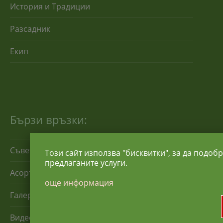
История и Традиции
Разсадник
Екип
Бързи връзки:
Съвети за отглеждане
Този сайт използва "бисквитки", за да подоб
предлаганите услуги.
Асортимент
още информация
Галерия
Видео