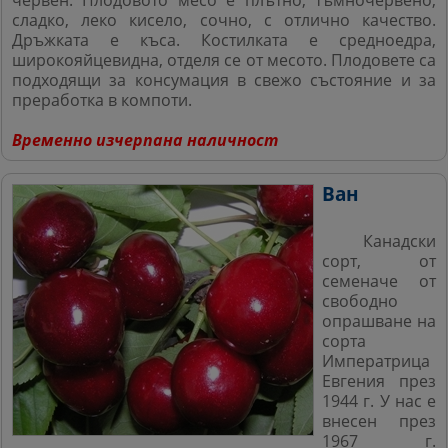
червен. Плодовото месо е плътно, тъмночервено,
сладко, леко кисело, сочно, с отлично качество.
Дръжката е къса. Костилката е средноедра,
широкояйцевидна, отделя се от месото. Плодовете са
подходящи за консумация в свежо състояние и за
преработка в компоти.
Временно изчерпана наличност
Ван
Канадски
сорт, от
семеначе от
свободно
опрашване
на
сорта
Императрица
Евгения през
1944 г. У нас е
внесен през
1967 г.